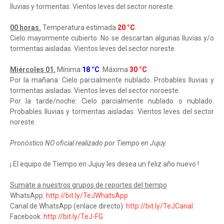
lluvias y tormentas. Vientos leves del sector noreste.
00 horas.
Temperatura estimada
20 °C
.
Cielo mayormente cubierto. No se descartan algunas lluvias y/o
tormentas aisladas. Vientos leves del sector noreste.
Miércoles 01.
Mínima
18 °C
. Máxima
30 °C
.
Por la mañana: Cielo parcialmente nublado. Probables lluvias y
tormentas aisladas. Vientos leves del sector noroeste.
Por la tarde/noche: Cielo parcialmente nublado o nublado.
Probables lluvias y tormentas aisladas. Vientos leves del sector
noreste.
Pronóstico NO oficial realizado por Tiempo en Jujuy.
¡ El equipo de Tiempo en Jujuy les desea un feliz año nuevo !
Sumate a nuestros grupos de reportes del tiempo
WhatsApp:
http://bit.ly/TeJWhatsApp
Canal de WhatsApp (enlace directo):
http://bit.ly/TeJCanal
Facebook:
http://bit.ly/TeJ-FG