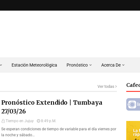
Estación Meteorológica
Pronóstico
Acerca De
Cafec
Ver todas
Pronóstico Extendido | Tumbaya
27/03/26
Tiempo en Jujuy
8:49 P.m.
Se esperan condiciones de tiempo de variable para el día viernes por
la noche y sábado…