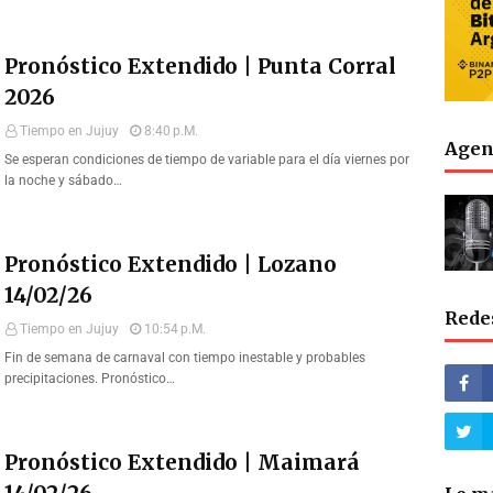
Pronóstico Extendido | Punta Corral
2026
Tiempo en Jujuy
8:40 P.m.
Agen
Se esperan condiciones de tiempo de variable para el día viernes por
la noche y sábado…
Pronóstico Extendido | Lozano
14/02/26
Rede
Tiempo en Jujuy
10:54 P.m.
Fin de semana de carnaval con tiempo inestable y probables
precipitaciones. Pronóstico…
Pronóstico Extendido | Maimará