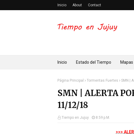
Inicio
About
Contact
Inicio
Estado del Tiempo
Mapas
Página Principal
Tormentas Fuertes
SMN | 
SMN | ALERTA P
11/12/18
Tiempo en Jujuy
8:59 P.m.
>>> ALER