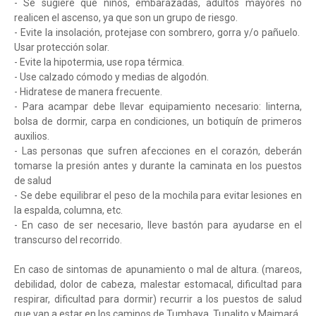
- Se sugiere que niños, embarazadas, adultos mayores no
realicen el ascenso, ya que son un grupo de riesgo.
- Evite la insolación, protejase con sombrero, gorra y/o pañuelo.
Usar protección solar.
- Evite la hipotermia, use ropa térmica.
- Use calzado cómodo y medias de algodón.
- Hidratese de manera frecuente.
- Para acampar debe llevar equipamiento necesario: linterna,
bolsa de dormir, carpa en condiciones, un botiquín de primeros
auxilios.
- Las personas que sufren afecciones en el corazón, deberán
tomarse la presión antes y durante la caminata en los puestos
de salud
- Se debe equilibrar el peso de la mochila para evitar lesiones en
la espalda, columna, etc.
- En caso de ser necesario, lleve bastón para ayudarse en el
transcurso del recorrido.
En caso de sintomas de apunamiento o mal de altura. (mareos,
debilidad, dolor de cabeza, malestar estomacal, dificultad para
respirar, dificultad para dormir) recurrir a los puestos de salud
que van a estar en los caminos de Tumbaya, Tunalito y Maimará.