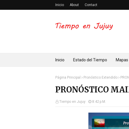
Inicio
About
Contact
Inicio
Estado del Tiempo
Mapas
Página Principal
Pronóstico Extendido
PRON
PRONÓSTICO MAIM
Tiempo en Jujuy
8:42 P.m.