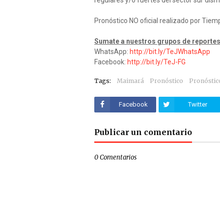
regulares y/o fuertes del sector sur dism
Pronóstico NO oficial realizado por Tiem
Sumate a nuestros grupos de reportes
WhatsApp:
http://bit.ly/TeJWhatsApp
Facebook:
http://bit.ly/TeJ-FG
Tags:
Maimará
Pronóstico
Pronóstic
Facebook
Twitter
Publicar un comentario
0 Comentarios