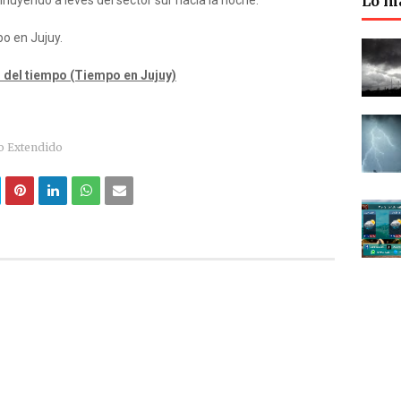
Lo m
inuyendo a leves del sector sur hacia la noche.
po en Jujuy.
 del tiempo (Tiempo en Jujuy)
o Extendido